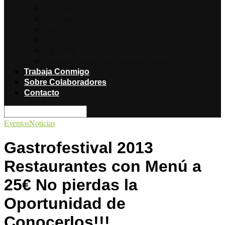
Noticias
Producciones
Salud
Libros
Titulares
Restaurantes y Hoteles con encanto
Trabaja Conmigo
Sobre Colaboradores
Contacto
Eventos
Noticias
Gastrofestival 2013
Restaurantes con Menú a
25€ No pierdas la
Oportunidad de
Conocerlos!!!