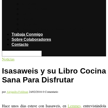
Noticias
Producciones
Salud
Libros
Titulares
Restaurantes y Hoteles con encanto
Trabaja Conmigo
Sobre Colaboradores
Contacto
Noticias
Isasaweis y su Libro Cocina
Sana Para Disfrutar
por
Alejandra Feldman
24/02/2016
0 Comentario
Hace unos días estuve con Isasaweis, en
Lemmes,
entrevistándola