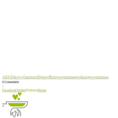
AEG
Diego Guerrero
Dstage
flexivegetariana
ovolactovegetarianas
0 Comentario
1
Facebook
Twitter
Pinterest
Email