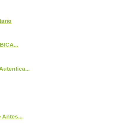
ario
BICA...
utentica...
Antes...