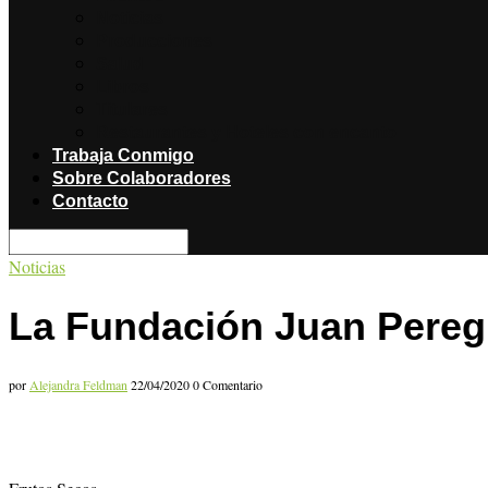
Noticias
Producciones
Salud
Libros
Titulares
Restaurantes y Hoteles con encanto
Trabaja Conmigo
Sobre Colaboradores
Contacto
Noticias
La Fundación Juan Peregrí
por
Alejandra Feldman
22/04/2020
0 Comentario