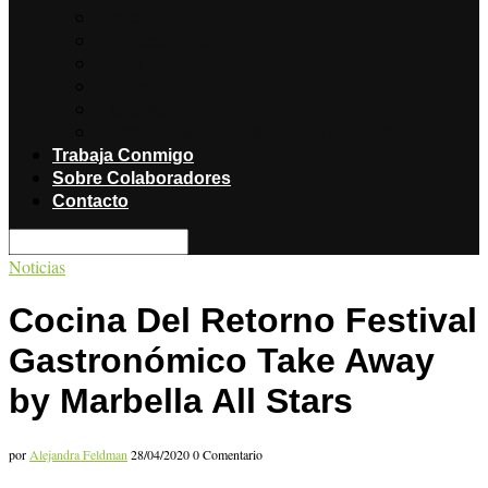
Noticias
Producciones
Salud
Libros
Titulares
Restaurantes y Hoteles con encanto
Trabaja Conmigo
Sobre Colaboradores
Contacto
Noticias
Cocina Del Retorno Festival
Gastronómico Take Away
by Marbella All Stars
por
Alejandra Feldman
28/04/2020
0 Comentario