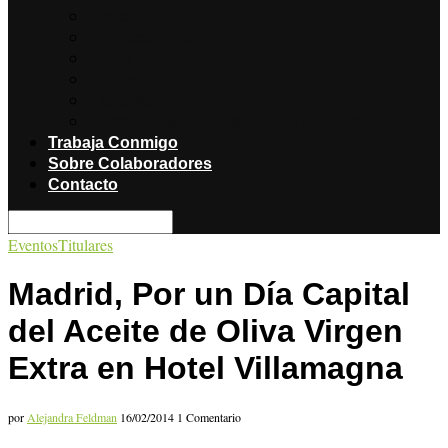
Noticias
Producciones
Salud
Libros
Titulares
Restaurantes y Hoteles con encanto
Trabaja Conmigo
Sobre Colaboradores
Contacto
Eventos
Titulares
Madrid, Por un Día Capital
del Aceite de Oliva Virgen
Extra en Hotel Villamagna
por
Alejandra Feldman
16/02/2014
1 Comentario