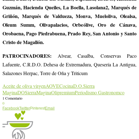
Guzmán, Hacienda Queiles, La Boella, Lasolana2, Marqués de
Griñón, Marqués de Valdueza, Monva, Mueloliva, Olealsa,
Oleum Summ, Olivapalacios, Orbeólive, Oro de Cánava,
Orobaena, Pago Piedrabuena, Prado Rey, San Antonio y Santo
Cristo de Magallón.
PATROCINADORES:
Alvear, Casalba, Conservas Paco
Lafuente, C.R.D.O. Dehesa de Extremadura, Quesería La Antigua,
Salazones Herpac, Torre de Oña y Triticum
Aceite de oliva virgen
AOVE
Cocina
D.O.Sierra
Magina
DOSierraMagina
Olipremium
Periodismo Gastronomco
1 Comentario
0
Facebook
Twitter
Pinterest
Email