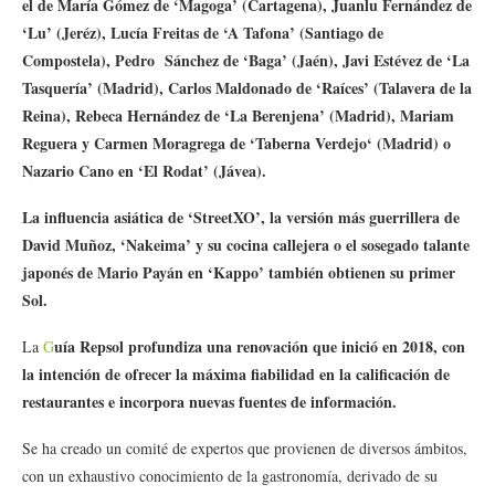
el de María Gómez de ‘Magoga’ (Cartagena), Juanlu Fernández de
‘Lu’ (Jeréz), Lucía Freitas de ‘A Tafona’ (Santiago de
Compostela), Pedro
Sánchez de ‘Baga’ (Jaén), Javi Estévez de ‘La
Tasquería’ (Madrid), Carlos Maldonado de ‘Raíces’ (Talavera de la
Reina), Rebeca Hernández de ‘La Berenjena’ (Madrid), Mariam
Reguera y Carmen Moragrega de ‘Taberna Verdejo‘ (Madrid) o
Nazario Cano en ‘El Rodat’ (Jávea).
La influencia asiática de ‘StreetXO’, la versión más guerrillera de
David Muñoz, ‘Nakeima’ y su cocina callejera o el sosegado talante
japonés de Mario Payán en ‘Kappo’ también obtienen su primer
Sol.
uía Repsol profundiza una renovación que inició en 2018, con
La
G
la intención de ofrecer la máxima fiabilidad en la calificación de
restaurantes e incorpora nuevas fuentes de información.
Se ha creado un comité de expertos que provienen de diversos ámbitos,
con un exhaustivo conocimiento de la gastronomía, derivado de su