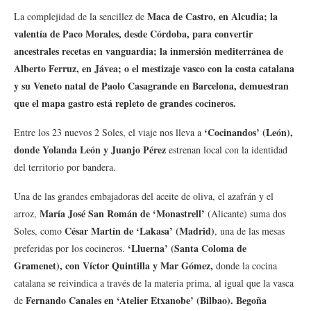
Maca de Castro, en Alcudia; la
La complejidad de la sencillez de
valentía de Paco Morales, desde Córdoba, para convertir
ancestrales recetas en vanguardia; la inmersión mediterránea de
Alberto Ferruz, en Jávea; o el mestizaje vasco con la costa catalana
y su Veneto natal de Paolo Casagrande en Barcelona, demuestran
que el mapa gastro está repleto de grandes cocineros.
‘Cocinandos’ (León),
Entre los 23 nuevos 2 Soles, el viaje nos lleva a
donde Yolanda León y Juanjo Pérez
estrenan local con la identidad
del territorio por bandera.
Una de las grandes embajadoras del aceite de oliva, el azafrán y el
María José San Román de ‘Monastrell’
arroz,
(Alicante) suma dos
César Martín de ‘Lakasa’ (Madrid)
Soles, como
, una de las mesas
‘Lluerna’ (Santa Coloma de
preferidas por los cocineros.
Gramenet), con Víctor Quintilla y Mar Gómez,
donde la cocina
catalana se reivindica a través de la materia prima, al igual que la vasca
Fernando Canales en ‘Atelier Etxanobe’ (Bilbao). Begoña
de