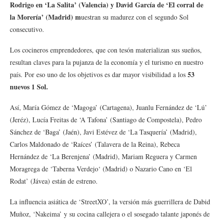
Rodrigo en ‘La Salita’ (Valencia) y David García de ‘El corral de
la Morería’ (Madrid) m
uestran su madurez con el segundo Sol
consecutivo.
Los cocineros emprendedores, que con tesón materializan sus sueños,
resultan claves para la pujanza de la economía y el turismo en nuestro
53
país. Por eso uno de los objetivos es dar mayor visibilidad a los
nuevos 1 Sol.
Así, María Gómez de ‘Magoga’ (Cartagena), Juanlu Fernández de ‘Lú’
(Jeréz), Lucía Freitas de ‘A Tafona’ (Santiago de Compostela), Pedro
Sánchez de ‘Baga’ (Jaén), Javi Estévez de ‘La Tasquería’ (Madrid),
Carlos Maldonado de ‘Raíces’ (Talavera de la Reina), Rebeca
Hernández de ‘La Berenjena’ (Madrid), Mariam Reguera y Carmen
Moragrega de ‘Taberna Verdejo‘ (Madrid) o Nazario Cano en ‘El
Rodat’ (Jávea) están de estreno.
La influencia asiática de ‘StreetXO’, la versión más guerrillera de Dabid
Muñoz, ‘Nakeima’ y su cocina callejera o el sosegado talante japonés de