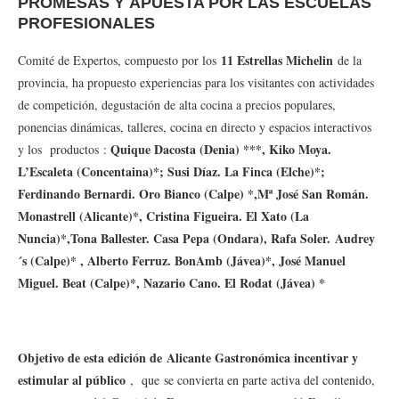
PROMESAS Y APUESTA POR LAS ESCUELAS
PROFESIONALES
11 Estrellas Michelin
Comité de Expertos, compuesto por los
de la
provincia, ha propuesto experiencias para los visitantes con actividades
de competición, degustación de alta cocina a precios populares,
ponencias dinámicas, talleres, cocina en directo y espacios interactivos
Quique Dacosta (Denia) ***, Kiko Moya.
y los productos :
L’Escaleta (Concentaina)*; Susi Díaz. La Finca (Elche)*;
Ferdinando Bernardi. Oro Bianco (Calpe) *,Mª José San Román.
Monastrell (Alicante)*, Cristina Figueira. El Xato (La
Nuncia)*,Tona Ballester. Casa Pepa (Ondara), Rafa Soler. Audrey
´s (Calpe)* , Alberto Ferruz. BonAmb (Jávea)*, José Manuel
Miguel. Beat (Calpe)*, Nazario Cano. El Rodat (Jávea) *
Objetivo de esta edición de Alicante Gastronómica incentivar y
estimular al público
, que se convierta en parte activa del contenido,