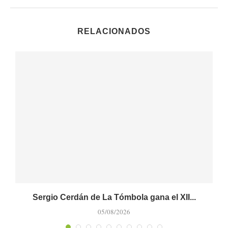
RELACIONADOS
Sergio Cerdán de La Tómbola gana el XII...
M
05/08/2026