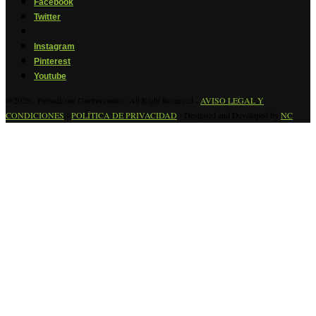
Facebook
Twitter
Instagram
Pinterest
Youtube
@2026 - Periodismo Gastronomico. All Right Reserved -
AVISO LEGAL Y
CONDICIONES
-
POLÍTICA DE PRIVACIDAD
- Designed and Developed by
NC