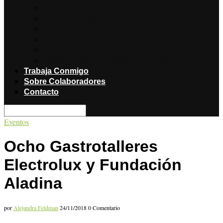
Noticias
Producciones
Salud
Libros
Titulares
Restaurantes y Hoteles con encanto
Trabaja Conmigo
Sobre Colaboradores
Contacto
Eventos
Ocho Gastrotalleres
Electrolux y Fundación
Aladina
por
Alejandra Feldman
24/11/2018
0 Comentario