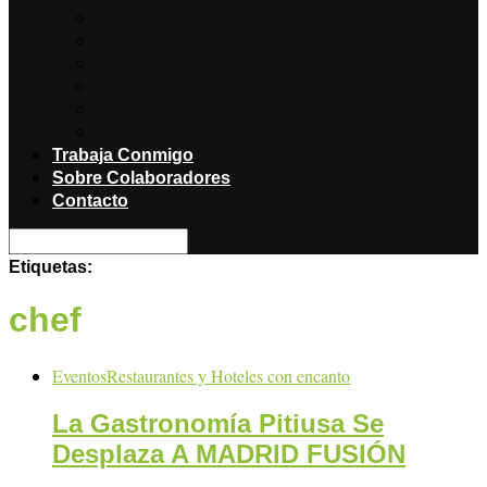
Noticias
Producciones
Salud
Libros
Titulares
Restaurantes y Hoteles con encanto
Trabaja Conmigo
Sobre Colaboradores
Contacto
Etiquetas:
chef
Eventos
Restaurantes y Hoteles con encanto
La Gastronomía Pitiusa Se
Desplaza A MADRID FUSIÓN