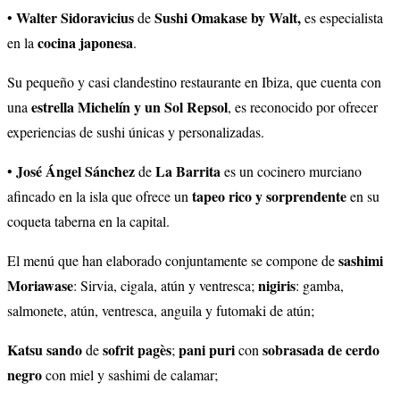
Walter Sidoravicius
Sushi
Omakase by Walt,
•
de
es especialista
cocina japonesa
en la
.
Su pequeño y casi clandestino restaurante en Ibiza, que cuenta con
estrella Michelín y un Sol Repsol
una
, es reconocido por ofrecer
experiencias de sushi únicas y personalizadas.
José Ángel Sánchez
La Barrita
•
de
es un cocinero murciano
tapeo rico y sorprendente
afincado en la isla que ofrece un
en su
coqueta taberna en la capital.
sashimi
El menú que han elaborado conjuntamente se compone de
Moriawase
nigiris
: Sirvia, cigala, atún y ventresca;
: gamba,
salmonete, atún, ventresca, anguila y futomaki de atún;
Katsu sando
sofrit pagès
pani puri
sobrasada de cerdo
de
;
con
negro
con miel y sashimi de calamar;