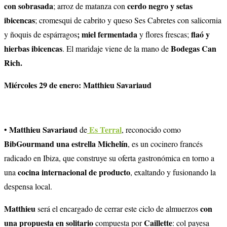
con sobrasada
cerdo negro y setas
; arroz de matanza con
ibicencas
; cromesqui de cabrito y queso Ses Cabretes con salicornia
; miel fermentada
flaó y
y ñoquis de espárragos
y flores frescas;
hierbas ibicencas
Bodegas Can
. El maridaje viene de la mano de
Rich.
Miércoles 29 de enero: Matthieu Savariaud
Matthieu Savariaud
Es Terral
•
de
, reconocido como
BibGourmand
una estrella Michelín
, es un cocinero francés
radicado en Ibiza, que construye su oferta gastronómica en torno a
cocina internacional de producto
una
, exaltando y fusionando la
despensa local.
Matthieu
con
será el encargado de cerrar este ciclo de almuerzos
una propuesta en solitario
Caillette
compuesta por
: col payesa