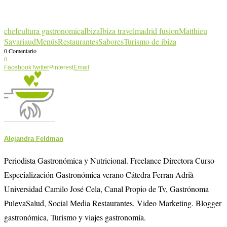
chef
cultura gastronomica
Ibiza
Ibiza travel
madrid fusion
Matthieu
Savariaud
Menús
Restaurantes
Sabores
Turismo de ibiza
0 Comentario
0
Facebook
Twitter
Pinterest
Email
Alejandra Feldman
Periodista Gastronómica y Nutricional. Freelance Directora Curso
Especialización Gastronómica verano Cátedra Ferran Adrià
Universidad Camilo José Cela, Canal Propio de Tv, Gastrónoma
PulevaSalud, Social Media Restaurantes, Video Marketing. Blogger
gastronómica, Turismo y viajes gastronomía.