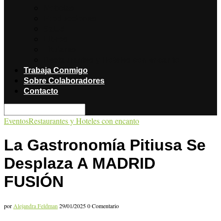
Noticias
Producciones
Salud
Libros
Titulares
Restaurantes y Hoteles con encanto
Trabaja Conmigo
Sobre Colaboradores
Contacto
Eventos
Restaurantes y Hoteles con encanto
La Gastronomía Pitiusa Se
Desplaza A MADRID
FUSIÓN
por
Alejandra Feldman
29/01/2025
0 Comentario