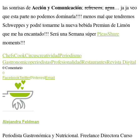
Acción y Comunicación
las sonrisas de
;
refrescos
;
agua
… ja ja veo
que esta parte no podemos dominarla!!!! menos mal que tendremos
Schweppes y podré tomarme la nueva bebida Premiun de Limón
que me ha encantado!!! Será una Semana súper
PleasShure
moments!!!
Chefs
CookCircus
creatividad
Periodismo
Gastronomico
periodistas
Profesionalidad
Restaurantes
Revista Digital
0 Comentario
0
Facebook
Twitter
Pinterest
Email
Alejandra Feldman
Periodista Gastronómica y Nutricional. Freelance Directora Curso