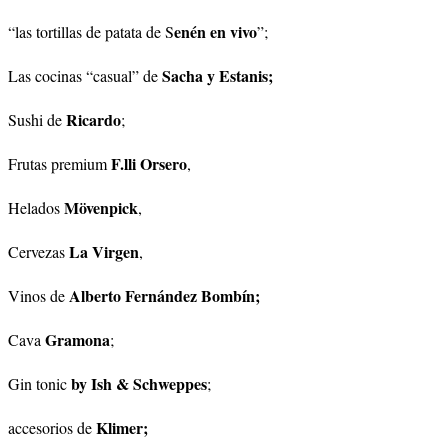
enén en vivo
“las tortillas de patata de S
”;
Sacha y Estanis;
Las cocinas “casual” de
Ricardo
Sushi de
;
F.lli Orsero
Frutas premium
,
Mövenpick
Helados
,
La Virgen
Cervezas
,
Alberto Fernández Bombín;
Vinos de
Gramona
Cava
;
by Ish & Schweppes
Gin tonic
;
Klimer;
accesorios de