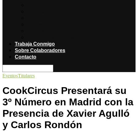
Noticias
Producciones
Salud
Libros
Titulares
Restaurantes y Hoteles con encanto
Trabaja Conmigo
Sobre Colaboradores
Contacto
Eventos
Titulares
CookCircus Presentará su
3º Número en Madrid con la
Presencia de Xavier Agulló
y Carlos Rondón