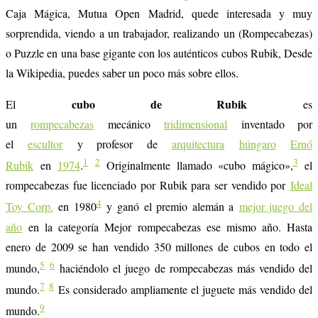
Caja Mágica, Mutua Open Madrid, quede interesada y muy
sorprendida, viendo a un trabajador, realizando un (Rompecabezas)
o Puzzle en una base gigante con los auténticos cubos Rubik, Desde
la Wikipedia, puedes saber un poco más sobre ellos.
cubo de Rubik
El
es
un
rompecabezas
mecánico
tridimensional
inventado por
el
escultor
y profesor de
arquitectura
húngaro
Ernő
1
2
3
Rubik
en
1974
.
Originalmente llamado «cubo mágico»,
el
rompecabezas fue licenciado por Rubik para ser vendido por
Ideal
4
Toy Corp.
en 1980
y ganó el premio alemán a
mejor juego del
año
en la categoría Mejor rompecabezas ese mismo año. Hasta
enero de 2009 se han vendido 350 millones de cubos en todo el
5
6
mundo,
haciéndolo el juego de rompecabezas más vendido del
7
8
mundo.
Es considerado ampliamente el juguete más vendido del
9
mundo.