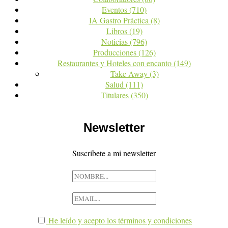
Eventos
(710)
IA Gastro Práctica
(8)
Libros
(19)
Noticias
(796)
Producciones
(126)
Restaurantes y Hoteles con encanto
(149)
Take Away
(3)
Salud
(111)
Titulares
(350)
Newsletter
Suscribete a mi newsletter
He leído y acepto los términos y condiciones