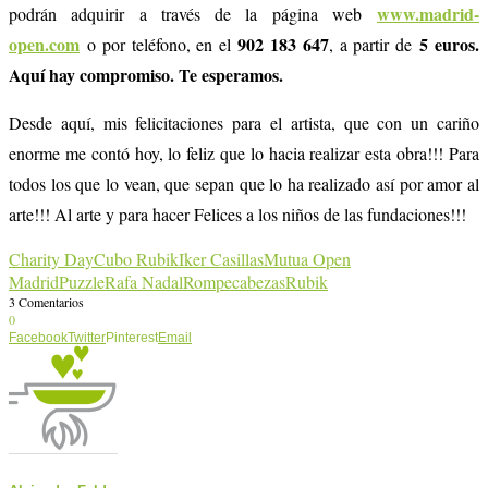
www.madrid-
podrán adquirir a través de la página web
open.com
902 183 647
5 euros.
o por teléfono, en el
, a partir de
Aquí hay compromiso. Te esperamos.
Desde aquí, mis felicitaciones para el artista, que con un cariño
enorme me contó hoy, lo feliz que lo hacia realizar esta obra!!! Para
todos los que lo vean, que sepan que lo ha realizado así por amor al
arte!!! Al arte y para hacer Felices a los niños de las fundaciones!!!
Charity Day
Cubo Rubik
Iker Casillas
Mutua Open
Madrid
Puzzle
Rafa Nadal
Rompecabezas
Rubik
3 Comentarios
0
Facebook
Twitter
Pinterest
Email