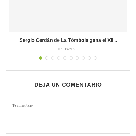
Sergio Cerdán de La Tómbola gana el XII...
M
05/08/2026
DEJA UN COMENTARIO