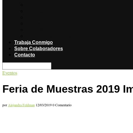
Noticias
Producciones
Salud
Libros
Titulares
Restaurantes y Hoteles con encanto
Trabaja Conmigo
Sobre Colaboradores
Contacto
Eventos
Feria de Muestras 2019 I
por
Alejandra Feldman
12/03/2019
0 Comentario