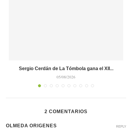
Sergio Cerdán de La Tómbola gana el XII...
M
05/08/2026
2 COMENTARIOS
OLMEDA ORIGENES
REPLY