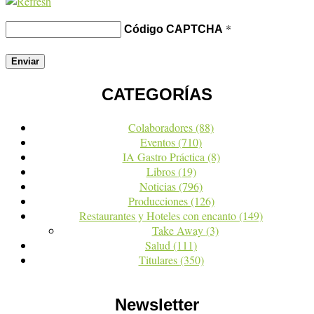
*
Código CAPTCHA
CATEGORÍAS
Colaboradores
(88)
Eventos
(710)
IA Gastro Práctica
(8)
Libros
(19)
Noticias
(796)
Producciones
(126)
Restaurantes y Hoteles con encanto
(149)
Take Away
(3)
Salud
(111)
Titulares
(350)
Newsletter