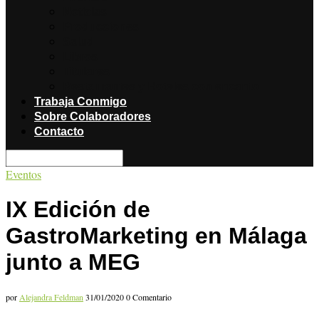
Noticias
Producciones
Salud
Libros
Titulares
Restaurantes y Hoteles con encanto
Trabaja Conmigo
Sobre Colaboradores
Contacto
Eventos
IX Edición de
GastroMarketing en Málaga
junto a MEG
por
Alejandra Feldman
31/01/2020
0 Comentario