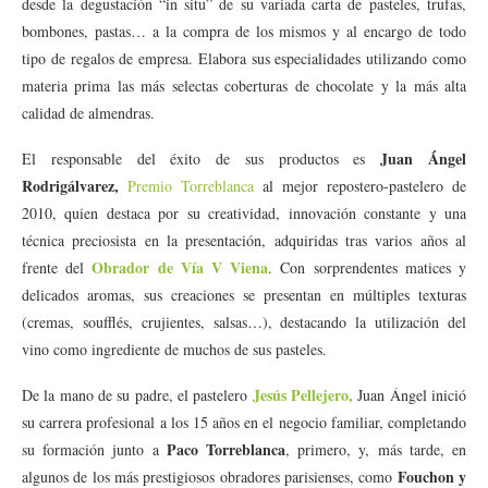
desde la degustación “in situ” de su variada carta de pasteles, trufas,
bombones, pastas… a la compra de los mismos y al encargo de todo
tipo de regalos de empresa. Elabora sus especialidades utilizando como
materia prima las más selectas coberturas de chocolate y la más alta
calidad de almendras.
Juan Ángel
El responsable del éxito de sus productos es
Rodrigálvarez,
Premio Torreblanca
al mejor repostero-pastelero de
2010, quien destaca por su creatividad, innovación constante y una
técnica preciosista en la presentación, adquiridas tras varios años al
Obrador de Vía V Viena
frente del
. Con sorprendentes matices y
delicados aromas, sus creaciones se presentan en múltiples texturas
(cremas, soufflés, crujientes, salsas…), destacando la utilización del
vino como ingrediente de muchos de sus pasteles.
Jesús Pellejero,
De la mano de su padre, el pastelero
Juan Ángel inició
su carrera profesional a los 15 años en el negocio familiar, completando
Paco Torreblanca
su formación junto a
, primero, y, más tarde, en
Fouchon
y
algunos de los más prestigiosos obradores parisienses, como