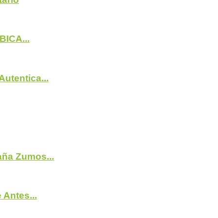
BICA...
utentica...
ña Zumos...
Antes...