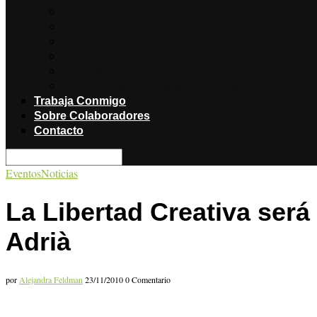
Noticias
Producciones
Salud
Libros
Titulares
Restaurantes y Hoteles con encanto
Trabaja Conmigo
Sobre Colaboradores
Contacto
Eventos
Noticias
La Libertad Creativa será
Adrià
por
Alejandra Feldman
23/11/2010
0 Comentario