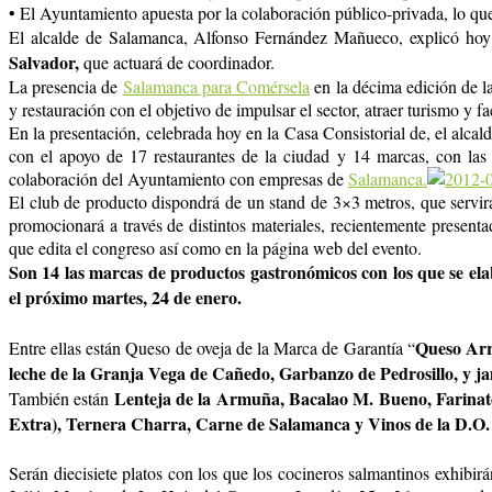
• El Ayuntamiento apuesta por la colaboración público-privada, lo q
El alcalde de Salamanca, Alfonso Fernández Mañueco, explicó hoy l
Salvador,
que actuará de coordinador.
La presencia de
Salamanca para Comérsela
en la décima edición de la
y restauración con el objetivo de impulsar el sector, atraer turismo y 
En la presentación, celebrada hoy en la Casa Consistorial de, el alcal
con el apoyo de 17 restaurantes de la ciudad y 14 marcas, con las 
colaboración del Ayuntamiento con empresas de
Salamanca.
El club de producto dispondrá de un stand de 3×3 metros, que servi
promocionará a través de distintos materiales, recientemente presen
que edita el congreso así como en la página web del evento.
Son 14 las marcas de productos gastronómicos con los que se ela
el próximo martes, 24 de enero.
Queso Arr
Entre ellas están Queso de oveja de la Marca de Garantía “
leche de la Granja Vega de Cañedo, Garbanzo de Pedrosillo, y ja
Lenteja de la Armuña, Bacalao M. Bueno, Farinato
También están
Extra), Ternera Charra, Carne de Salamanca y Vinos de la D.O.
Serán diecisiete platos con los que los cocineros salmantinos exhibir