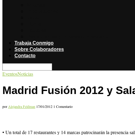
Noticias
Producciones
Salud
Libros
Titulares
Restaurantes y Hoteles con encanto
Trabaja Conmigo
Sobre Colaboradores
Contacto
Eventos
Noticias
Madrid Fusión 2012 y Sa
por
Alejandra Feldman
17/01/2012
1 Comentario
• Un total de 17 restaurantes y 14 marcas patrocinarán la presencia sa