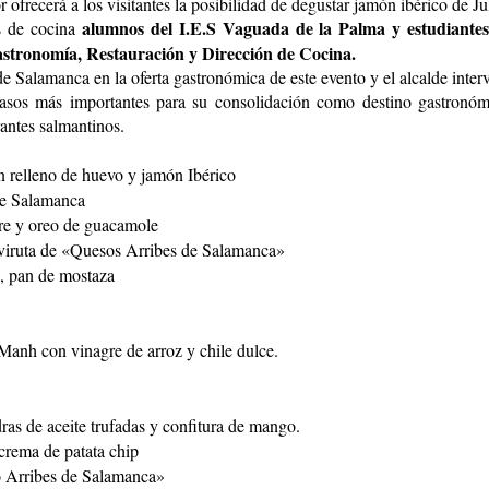
ofrecerá a los visitantes la posibilidad de degustar jamón ibérico de Ju
alumnos del I.E.S Vaguada de la Palma y estudiantes 
es de cocina
stronomía, Restauración y Dirección de Cocina.
de Salamanca en la oferta gastronómica de este evento y el alcalde interv
sos más importantes para su consolidación como destino gastronómi
antes salmantinos.
 relleno de huevo y jamón Ibérico
de Salamanca
gre y oreo de guacamole
 viruta de «Quesos Arribes de Salamanca»
s, pan de mostaza
anh con vinagre de arroz y chile dulce.
as de aceite trufadas y confitura de mango.
 crema de patata chip
o Arribes de Salamanca»