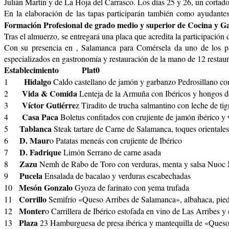
Julián Martín y de La Hoja del Carrasco. Los días 25 y 26, un cortador 
En la elaboración de las tapas participarán también como ayudant
Formación Profesional de grado medio y superior de Cocina y Ga
Tras el almuerzo, se entregará una placa que acredita la participación 
Con su presencia en
, Salamanca para Comérsela da uno de los pa
especializados en gastronomía y restauración de la mano de 12 restaur
Establecimiento Plat0
Hidalgo
1
Caldo castellano de jamón y garbanzo Pedrosillano con
Vida & Comida
2
Lenteja de la Armuña con Ibéricos y hongos 
Víctor Gutiérre
3
z Tiradito de trucha salmantino con leche de ti
Casa Paca
4
Boletus confitados con crujiente de jamón ibérico y
Tablanca
5
Steak tartare de Carne de Salamanca, toques orientale
D. Maur
6
o Patatas meneás con crujiente de Ibérico
D. Fadrique
7
Limón Serrano de carne asada
Zazu
8
Nemh de Rabo de Toro con verduras, menta y salsa Nuoc M
Pucela
9
Ensalada de bacalao y verduras escabechadas
Mesón Gonzalo
10
Gyoza de farinato con yema trufada
Corrillo
11
Semifrío «Queso Arribes de Salamanca», albahaca, piedr
Monter
12
o Carrillera de Ibérico estofada en vino de Las Arribes y
Plaza
13
23 Hamburguesa de presa ibérica y mantequilla de «Ques