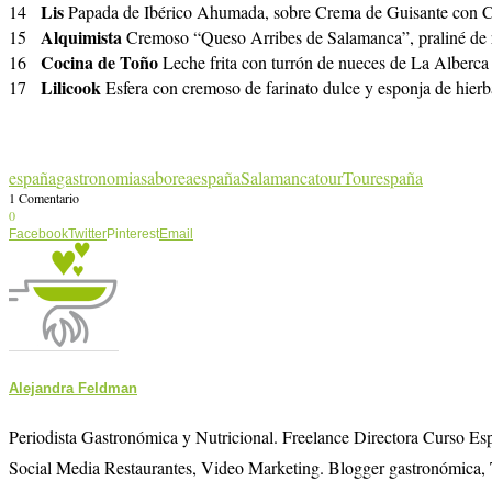
Lis
14
Papada de Ibérico Ahumada, sobre Crema de Guisante con C
Alquimista
15
Cremoso “Queso Arribes de Salamanca”, praliné de r
Cocina de Toño
16
Leche frita con turrón de nueces de La Alberca 
Lilicook
17
Esfera con cremoso de farinato dulce y esponja de hier
españa
gastronomia
saboreaespaña
Salamanca
tour
Tourespaña
1 Comentario
0
Facebook
Twitter
Pinterest
Email
Alejandra Feldman
Periodista Gastronómica y Nutricional. Freelance Directora Curso E
Social Media Restaurantes, Video Marketing. Blogger gastronómica, 