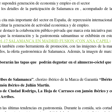
ue supondrá generación de economía y empleo en el sector
os detalles de la participación de Salamanca en , acompañado de la
 cita más importante del sector en España, de repercusión internaciona
facilitar la generación de actividad económica y de empleo.
de destacó la colaboración público-privada que marca esta iniciativa pa
que la restauración y la gastronomía salmantinas se exhibirán en este
rá también como herramienta de promoción, con las imágenes de la ma
tados, la oferta gastronómica de Salamanca. Además, la imagen de marca
borarán las tapas que podrán degustar en el almuerzo-cóctel que se
ibes de Salamanca”
“Ibéric
, chorizo ibérico de la Marca de Garantía
món ibérico de Julián Martín.
 de Ciudad Rodrigo, La Hoja de Carrasco con jamón ibérico y cerd
 Arribes.
án las últimas tendencias en gastronomía. Durante la comida, seis cortad