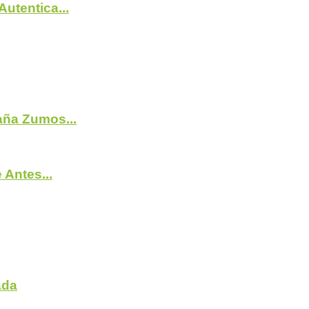
utentica...
ña Zumos...
Antes...
ada