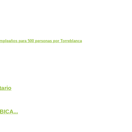
Cumpleaños para 500 personas por Torreblanca
ario
BICA...