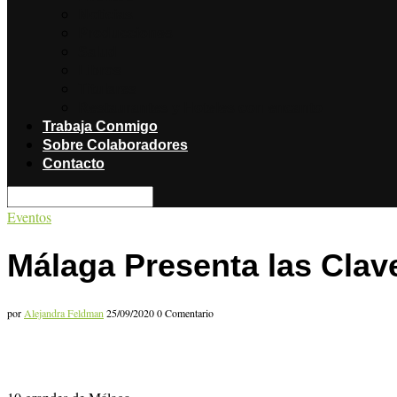
Noticias
Producciones
Salud
Libros
Titulares
Restaurantes y Hoteles con encanto
Trabaja Conmigo
Sobre Colaboradores
Contacto
Eventos
Málaga Presenta las Clave
por
Alejandra Feldman
25/09/2020
0 Comentario