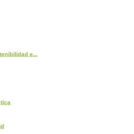
nibilidad e...
tica
id