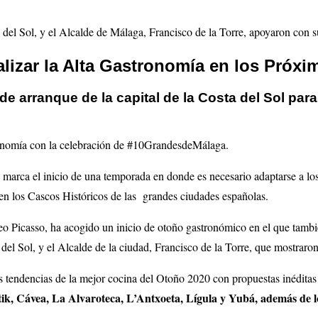
el Sol, y el Alcalde de Málaga, Francisco de la Torre, apoyaron con su 
alizar la Alta Gastronomía en los Próx
e arranque de la capital de la Costa del Sol para r
ronomía con la celebración de #10GrandesdeMálaga.
marca el inicio de una temporada en donde es necesario adaptarse a los 
 en los Cascos Históricos de las grandes ciudades españolas.
eo Picasso, ha acogido un inicio de otoño gastronómico en el que tambi
 Sol, y el Alcalde de la ciudad, Francisco de la Torre, que mostraron el
 tendencias de la mejor cocina del Otoño 2020 con propuestas inéditas y
k, Cávea, La Alvaroteca, L’Antxoeta, Lígula y Yubá, además de los