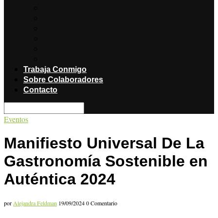
Noticias
Producciones
Salud
Libros
Titulares
Restaurantes y Hoteles con encanto
Trabaja Conmigo
Sobre Colaboradores
Contacto
Eventos
Manifiesto Universal De La
Gastronomía Sostenible en
Auténtica 2024
por
Alejandra Feldman
19/09/2024
0 Comentario