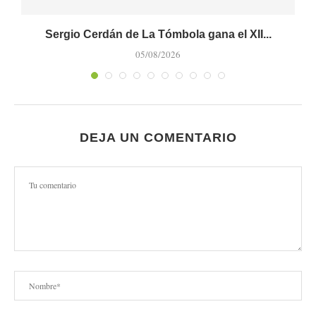
Sergio Cerdán de La Tómbola gana el XII...
M
05/08/2026
DEJA UN COMENTARIO