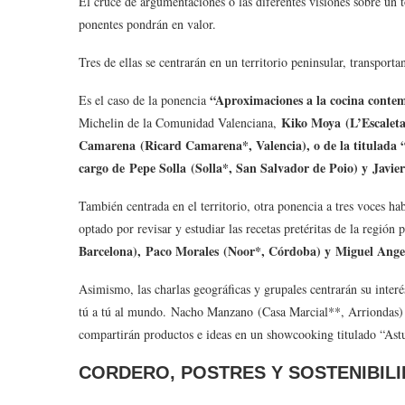
El cruce de argumentaciones o las diferentes visiones sobre un 
ponentes pondrán en valor.
Tres de ellas se centrarán en un territorio peninsular, transpor
“Aproximaciones a la cocina conte
Es el caso de la ponencia
Kiko Moya (L’Escaleta
Michelin de la Comunidad Valenciana,
Camarena (Ricard Camarena*, Valencia), o de la titulada “
cargo de Pepe Solla (Solla*, San Salvador de Poio) y Javie
También centrada en el territorio, otra ponencia a tres voces hab
optado por revisar y estudiar las recetas pretéritas de la región
Barcelona), Paco Morales (Noor*, Córdoba) y Miguel Angel
Asimismo, las charlas geográficas y grupales centrarán su inter
tú a tú al mundo. Nacho Manzano (Casa Marcial**, Arriondas)
compartirán productos e ideas en un showcooking titulado “Asturi
CORDERO, POSTRES Y SOSTENIBIL