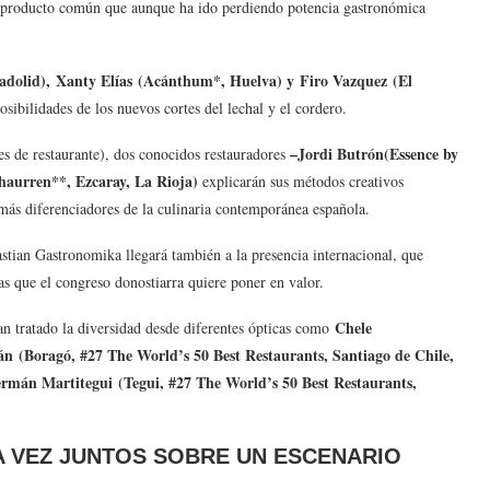
ro, producto común que aunque ha ido perdiendo potencia gastronómica
ladolid), Xanty Elías (Acánthum*, Huelva) y Firo Vazquez (El
osibilidades de los nuevos cortes del lechal y el cordero.
–Jordi Butrón(Essence by
es de restaurante), dos conocidos restauradores
haurren**, Ezcaray, La Rioja)
explicarán sus métodos creativos
más diferenciadores de la culinaria contemporánea española.
astian Gastronomika llegará también a la presencia internacional, que
ias que el congreso donostiarra quiere poner en valor.
Chele
an tratado la diversidad desde diferentes ópticas como
n (Boragó, #27 The World’s 50 Best Restaurants, Santiago de Chile,
ermán Martitegui (Tegui, #27 The World’s 50 Best Restaurants,
A VEZ JUNTOS SOBRE UN ESCENARIO