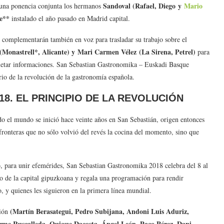
Sandoval (Rafael, Diego y
Mario
n una ponencia conjunta los hermanos
ue**
instalado el año pasado en Madrid capital.
 complementarán también en voz para trasladar su trabajo sobre el
Monastrell*, Alicante) y Mari Carmen Vélez (La Sirena, Petrel)
para
pletar informaciones. San Sebastian Gastronomika – Euskadi Basque
rio de la revolución de la gastronomía española.
8. EL PRINCIPIO DE LA REVOLUCIÓN
 el mundo se inició hace veinte años en San Sebastián, origen entonces
 fronteras que no sólo volvió del revés la cocina del momento, sino que
o, para unir efemérides, San Sebastian Gastronomika 2018 celebra del 8 al
o de la capital gipuzkoana y regala una programación para rendir
, y quienes les siguieron en la primera línea mundial.
(Martín Berasategui, Pedro Subijana, Andoni Luis Aduriz,
ción
arme Ruscalleda, Quique Dacosta, Ángel León, Paco Pérez, Dani