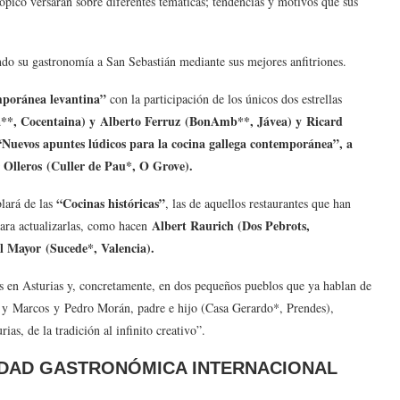
tópico versarán sobre diferentes temáticas; tendencias y motivos que sus
tando su gastronomía a San Sebastián mediante sus mejores anfitriones.
mporánea levantina”
con la participación de los únicos dos estrellas
**, Cocentaina) y Alberto Ferruz (BonAmb**, Jávea) y Ricard
Nuevos apuntes lúdicos para la cocina gallega contemporánea”, a
r Olleros (Culler de Pau*, O Grove).
“Cocinas históricas”
lará de las
, las de aquellos restaurantes que han
Albert Raurich (Dos Pebrots,
 para actualizarlas, como hacen
 Mayor (Sucede*, Valencia).
és en Asturias y, concretamente, en dos pequeños pueblos que ya hablan de
 y Marcos y Pedro Morán, padre e hijo (Casa Gerardo*, Prendes),
as, de la tradición al infinito creativo”.
IDAD GASTRONÓMICA INTERNACIONAL