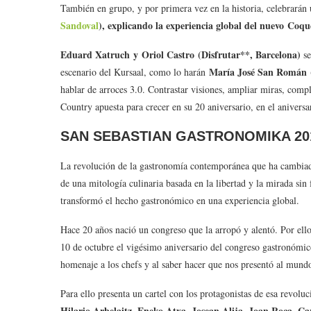
También en grupo, y por primera vez en la historia, celebrará
Sandoval
), explicando la experiencia global del nuevo Coq
Eduard Xatruch y Oriol Castro (Disfrutar**, Barcelona)
se
María José San Román (
escenario del Kursaal, como lo harán
hablar de arroces 3.0. Contrastar visiones, ampliar miras, com
Country apuesta para crecer en su 20 aniversario, en el aniversa
SAN SEBASTIAN GASTRONOMIKA 201
La revolución de la gastronomía contemporánea que ha cambiado
de una mitología culinaria basada en la libertad y la mirada sin
transformó el hecho gastronómico en una experiencia global.
Hace 20 años nació un congreso que la arropó y alentó. Por ell
10 de octubre el vigésimo aniversario del congreso gastronómic
homenaje a los chefs y al saber hacer que nos presentó al mundo
Para ello presenta un cartel con los protagonistas de esa revolu
Hilario Arbelaitz, Eneko Atxa, Josean Alija, Joan Roca, C