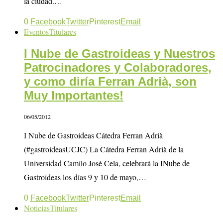
la ciudad.…
0
Facebook
Twitter
Pinterest
Email
Eventos
Titulares
I Nube de Gastroideas y Nuestros
Patrocinadores y Colaboradores,
y como diría Ferran Adrià, son
Muy Importantes!
06/05/2012
I Nube de Gastroideas Cátedra Ferran Adrià
(#gastroideasUCJC) La Cátedra Ferran Adrià de la
Universidad Camilo José Cela, celebrará la INube de
Gastroideas los días 9 y 10 de mayo,…
0
Facebook
Twitter
Pinterest
Email
Noticias
Titulares