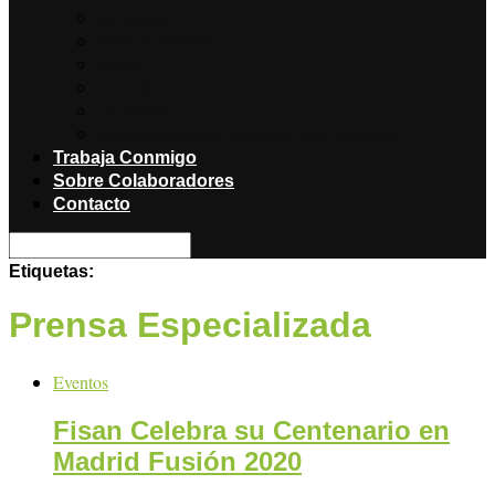
Noticias
Producciones
Salud
Libros
Titulares
Restaurantes y Hoteles con encanto
Trabaja Conmigo
Sobre Colaboradores
Contacto
Etiquetas:
Prensa Especializada
Eventos
Fisan Celebra su Centenario en
Madrid Fusión 2020