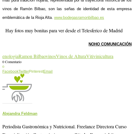
más pura tradición riojana, representada por la trayectoria histórica de los
vinos de Ramón Bilbao, son las señas de identidad de esta empresa
emblemática de la Rioja Alta.
www.bodegasramonbilbao.es
Hay fotos muy bonitas para ver desde el Telesferico de Madrid
NOHO COMUNICACIÓN
enologia
Ramon Bilbao
vinos
Vinos de Altura
Vitivinicultura
0 Comentario
0
Facebook
Twitter
Pinterest
Email
Alejandra Feldman
Periodista Gastronómica y Nutricional. Freelance Directora Curso