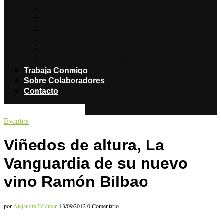
Noticias
Producciones
Salud
Libros
Titulares
Restaurantes y Hoteles con encanto
Trabaja Conmigo
Sobre Colaboradores
Contacto
Eventos
Viñedos de altura, La
Vanguardia de su nuevo
vino Ramón Bilbao
por
Alejandra Feldman
13/09/2012
0 Comentario