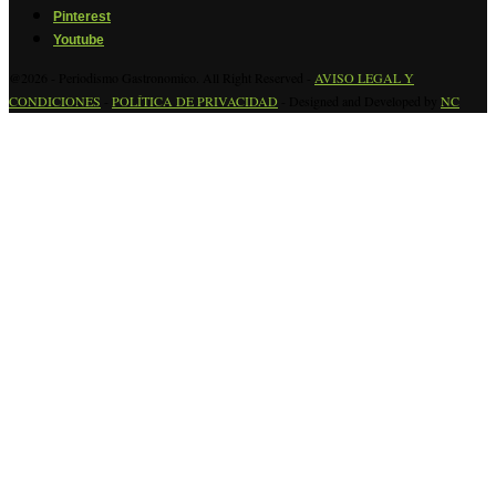
Pinterest
Youtube
@2026 - Periodismo Gastronomico. All Right Reserved -
AVISO LEGAL Y
CONDICIONES
-
POLÍTICA DE PRIVACIDAD
- Designed and Developed by
NC