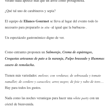
verano nada apetece más que un arroz como protagonista.
¿Qué tal uno de carabineros y sepia?
Elianco Gourmet
El equipo de
se lleva al lugar del evento todo lo
necesario para prepararlo
in situ
-al igual que la barbacoa-.
Un espectáculo gastronómico digno de ver.
,
,
Como entrantes proponen un
Salmorejo
Crema de espárragos
,
y
Croquetas artesanas de pato a la naranja
Pulpo braseado
Hummus
.
casero de remolacha
Tienen más variedades:
meloso; con verduras; de sobrasada y tomate
ramallet; de cordero y caracoles; arroz negro; de foie y rabo de toro
…
Hay para todos los gustos.
Nada como las noches veraniegas para hacer una
white party
con un
cóctel de bienvenida.