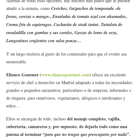
Además de todas estas opciones, hay muchos más platos que se pueden
,
añadir a la minuta, como
Ceviches
Gazpachos de temporada -de
o-,
,
fresas, cerezas o mang
Ensaladas de tomate azul con ahumados
,
,
Crema fría de espárragos
Cucharita de steak tartar
Tartaleta de
,
,
ensaladilla con gambas y sus corales
Gyozas de lomo de orza
…
Langostinos crujientes con salsa ponzu
Y un largo etcétera al gusto de los comensales para que el evento sea
memorable.
Elianco Gourmet
(
www.eliancogourmet.com
)
ofrece un excelente
servicio de
chef a domicilio en Madrid
adaptado a todas las necesidades:
grandes o pequeños encuentros; particulares o de empresa; informales o
de etiqueta; para omnívoros, vegetarianos, alérgicos o intolerantes y
niños…
del menaje completo, vajilla,
Ellos se encargan de todo, incluso
cubertería, camareros y, por supuesto, de dejarlo todo como una
patena al terminar “
”.
para que no tengas que preocuparte por nada