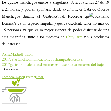
los quesos manchegos únicos y singulares. Será el viernes 27 de 19
a 21 horas, y podrán apuntarse desde eventbrite.es Cata de Quesos
Manchegos durante el Gastrofestival. Recordar qu
e
Lemme´s es un espacio singular y que es excelente tener no más de
15 personas ya que es la mejor manera de poder disfrutar de una
cata magnífica, junto a los maestros de
EbuyFarm
y sus productos
delicatessen.
AsisaMadridFusion
2017
catas
Chefs
comunicacion
ebuyham
gastrofestival
2017
gastronomia
lemmes
Lemmes.es
museo de arte
museo del traje
0 Comentario
0
Facebook
Twitter
Pinterest
Email