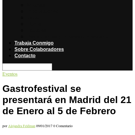
Noticias
Producciones
Salud
Libros
Titulares
Restaurantes y Hoteles con encanto
Trabaja Conmigo
Sobre Colaboradores
Contacto
Eventos
Gastrofestival se
presentará en Madrid del 21
de Enero al 5 de Febrero
por
Alejandra Feldman
09/01/2017
0 Comentario