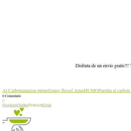
Disfruta de un envío gratis!!!
Al Carbón
amazon prime
Grupo Jhosef Arias
HUMO
Parrilla al carbón
0 Comentario
0
Facebook
Twitter
Pinterest
Email