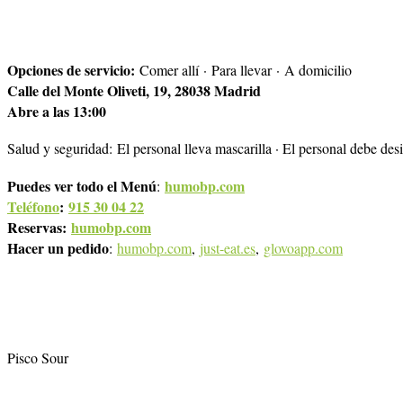
Opciones de servicio:
Comer allí · Para llevar · A domicilio
Calle del Monte Oliveti, 19, 28038 Madrid
Abre a las 13:00
Salud y seguridad:
El personal lleva mascarilla · El personal debe desin
Puedes ver todo el Menú
humobp.com
:
Teléfono
:
915 30 04 22
Reservas:
humobp.com
Hacer un pedido
:
humobp.com
,
just-eat.es
,
glovoapp.com
Pisco Sour