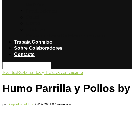
Noticias
Producciones
Salud
Libros
Titulares
Restaurantes y Hoteles con encanto
Trabaja Conmigo
Sobre Colaboradores
Contacto
Eventos
Restaurantes y Hoteles con encanto
Humo Parrilla y Pollos by
por
Alejandra Feldman
04/08/2021
0 Comentario