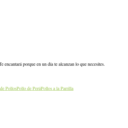
 Te encantará porque en un día te alcanzan lo que necesites.
 de Pollos
Pollo de Perú
Pollos a la Parrilla