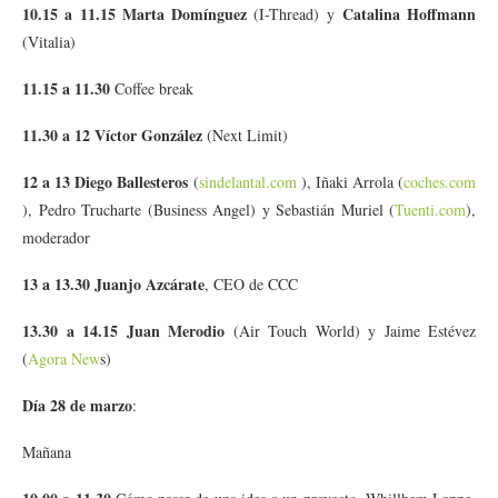
10.15 a 11.15
Marta Domínguez
Catalina Hoffmann
(I-Thread) y
(Vitalia)
11.15 a 11.30
Coffee break
11.30 a 12
Víctor González
(Next Limit)
12 a 13 Diego Ballesteros
(
sindelantal.com
), Iñaki Arrola (
coches.com
), Pedro Trucharte (Business Angel) y Sebastián Muriel (
Tuenti.com
),
moderador
13 a 13.30 Juanjo Azcárate
, CEO de CCC
13.30 a 14.15 Juan Merodio
(Air Touch World) y Jaime Estévez
(
Agora New
s)
Día 28 de marzo
:
Mañana