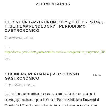
2 COMENTARIOS
EL RINCÓN GASTRONÓMICO Y ¿QUÉ ES PARA
REPLY
TI SER EMPRENDEDOR? : PERIODISMO
GASTRONOMICO
26/03/2012 - 7:51 pm
[…]
https://www.periodismogastronomico.com/eventos/jornadas_emprende_20/
[…]
COCINERA PERUANA | PERIODISMO
REPLY
GASTRONOMICO
22/10/2013 - 11:35 pm
[…] la foto que ha utilizado en este evento, había sido tomada en el
catering que realizaron para la Cátedra Ferran Adrià de la Universidad
Camilo José Cela. En una de las ocasiones, en las que participo, y que