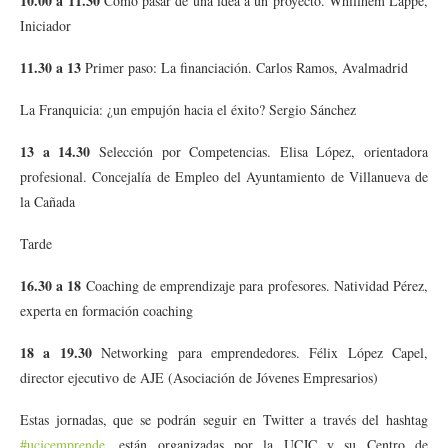
10.00 a 11.30
Cómo pasar de una idea a un proyecto. Whillhem Lappe,
Iniciador
11.30 a 13
Primer paso: La financiación. Carlos Ramos, Avalmadrid
La Franquicia: ¿un empujón hacia el éxito? Sergio Sánchez
13 a 14.30
Selección por Competencias. Elisa López, orientadora
profesional. Concejalía de Empleo del Ayuntamiento de Villanueva de
la Cañada
Tarde
16.30 a 18
Coaching de emprendizaje para profesores. Natividad Pérez,
experta en formación coaching
18 a 19.30
Networking para emprendedores. Félix López Capel,
director ejecutivo de AJE (Asociación de Jóvenes Empresarios)
Estas jornadas, que se podrán seguir en Twitter a través del hashtag
#ucjcemprende
, están organizadas por la UCJC y su Centro de