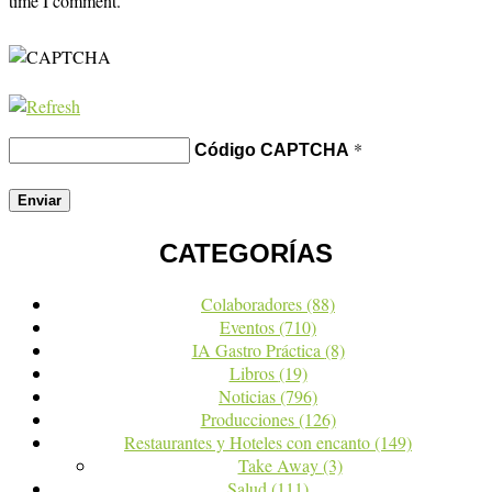
time I comment.
*
Código CAPTCHA
CATEGORÍAS
Colaboradores
(88)
Eventos
(710)
IA Gastro Práctica
(8)
Libros
(19)
Noticias
(796)
Producciones
(126)
Restaurantes y Hoteles con encanto
(149)
Take Away
(3)
Salud
(111)