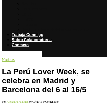
Noticias
Producciones
Salud
Libros
Titulares
Restaurantes y Hoteles con encanto
Trabaja Conmigo
Sobre Colaboradores
Contacto
Noticias
La Perú Lover Week, se
celebra en Madrid y
Barcelona del 6 al 16/5
por
Alejandra Feldman
07/05/2016
0 Comentario