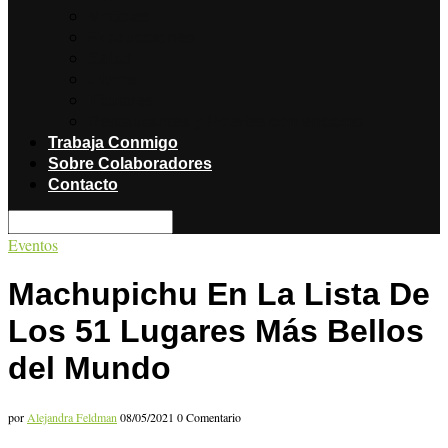
Noticias
Producciones
Salud
Libros
Titulares
Restaurantes y Hoteles con encanto
Trabaja Conmigo
Sobre Colaboradores
Contacto
Eventos
Machupichu En La Lista De
Los 51 Lugares Más Bellos
del Mundo
por
Alejandra Feldman
08/05/2021
0 Comentario