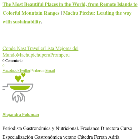
The Most Beautiful Places in the World, from Remote Islands to
Colorful Mountain Ranges
|
Machu Picchu: Leading the way
with sustainability
.
Conde Nast Traveller
Lista Mejores del
Mundo
Machupichu
peru
Promperu
0 Comentario
0
Facebook
Twitter
Pinterest
Email
Alejandra Feldman
Periodista Gastronómica y Nutricional. Freelance Directora Curso
Especialización Gastronómica verano Cátedra Ferran Adrià