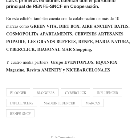
Las
4 primeras ediciones
cuentan con el patrocinio
principal de
RENFE-SNCF en Cooperación
.
En esta edición también cuenta con la colaboración de más de 10
GREEN VITA, DIET BOX, AIRE ANCIENT BATHS,
marcas como
COSMOPOLITA APARTAMENTS, CERVESES ARTESANES
POPAIRE, LES GRANDS BUFFETS, RENFE, MARIA NATURA,
CYBERCLICK, DIAGONAL MAR Shopping,
Grupo EVENTOPLUS, EQUINIOX
Y
cuatro media partners;
Magazine, Revista AMENITY y NICEBARCELONA.ES
BLOGGER
BLOGGERS
CYBERCLICK
INFLUENCER
INFLUENCERS
MADEINFLUENCER
MARCAS
RENFE-SNCF
0 Comentario