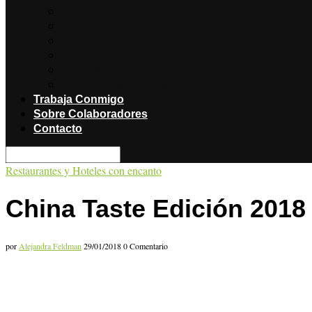
Noticias
Producciones
Salud
Libros
Titulares
Restaurantes y Hoteles con encanto
Trabaja Conmigo
Sobre Colaboradores
Contacto
Restaurantes y Hoteles con encanto
China Taste Edición 201
por
Alejandra Feldman
29/01/2018
0 Comentario