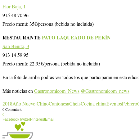
Flor Baja, 1
915 48 70 96
Precio menú: 35€/persona (bebida no incluida)
RESTAURANTE
PATO LAQUEADO DE PEKÍN
San Benito, 3
913 14 59 95
Precio menú: 22,95€/persona (bebida no incluida)
En la foto de arriba podrás ver todos los que participarán en esta edici
Más noticias en
Gastronomicom_News
@Gastronomicom_news
2018
Año Nuevo Chino
Cantonesa
Chefs
Cocina china
Eventos
Febrero
0 Comentario
0
Facebook
Twitter
Pinterest
Email