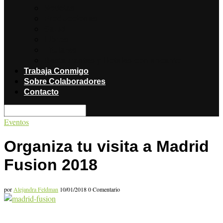
Noticias
Producciones
Salud
Libros
Titulares
Restaurantes y Hoteles con encanto
Trabaja Conmigo
Sobre Colaboradores
Contacto
Eventos
Organiza tu visita a Madrid
Fusion 2018
por
Alejandra Feldman
10/01/2018
0 Comentario