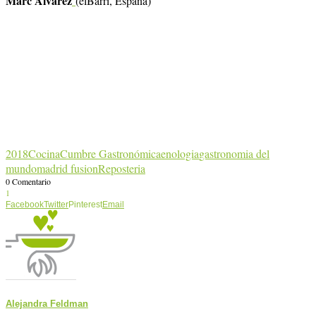
Marc Álvarez
(elBarri, España)
2018
Cocina
Cumbre Gastronómica
enologia
gastronomia del
mundo
madrid fusion
Reposteria
0 Comentario
1
Facebook
Twitter
Pinterest
Email
Alejandra Feldman