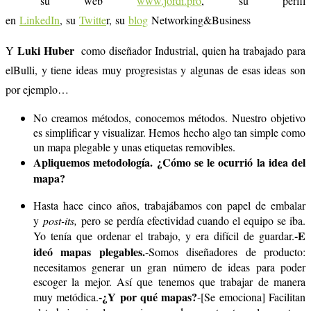
su web
www.jordi.pro
, su perfil
en
LinkedIn
, su
Twitte
r, su
blog
Networking&Business
Luki Huber
Y
como diseñador Industrial, quien ha trabajado para
elBulli, y tiene ideas muy progresistas y algunas de esas ideas son
por ejemplo…
No creamos métodos, conocemos métodos. Nuestro objetivo
es simplificar y visualizar. Hemos hecho algo tan simple como
un mapa plegable y unas etiquetas removibles.
Apliquemos metodología. ¿Cómo se le ocurrió la idea del
mapa?
Hasta hace cinco años, trabajábamos con papel de embalar
y
post-its,
pero se perdía efectividad cuando el equipo se iba.
-E
Yo tenía que ordenar el trabajo, y era difícil de guardar.
ideó mapas plegables.
-Somos diseñadores de producto:
necesitamos generar un gran número de ideas para poder
escoger la mejor. Así que tenemos que trabajar de manera
-¿Y por qué mapas?
muy metódica.
-[Se emociona] Facilitan