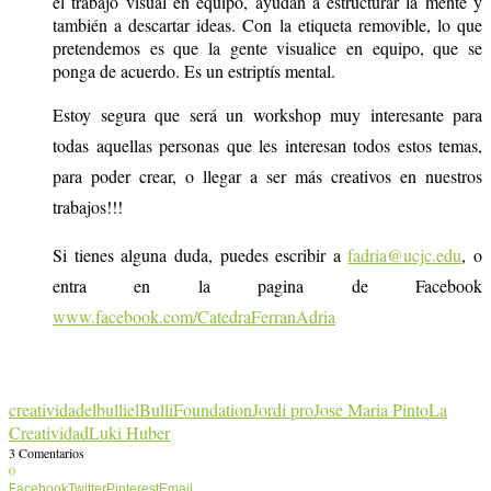
el trabajo visual en equipo, ayudan a estructurar la mente y
también a descartar ideas. Con la etiqueta removible, lo que
pretendemos es que la gente visualice en equipo, que se
ponga de acuerdo. Es un estriptís mental.
Estoy segura que será un workshop muy interesante para
todas aquellas personas que les interesan todos estos temas,
para poder crear, o llegar a ser más creativos en nuestros
trabajos!!!
Si tienes alguna duda, puedes escribir a
fadria@ucjc.edu
, o
entra en la pagina de Facebook
www.facebook.com/CatedraFerranAdria
creatividad
elbulli
elBulliFoundation
Jordi pro
Jose Maria Pinto
La
Creatividad
Luki Huber
3 Comentarios
0
Facebook
Twitter
Pinterest
Email