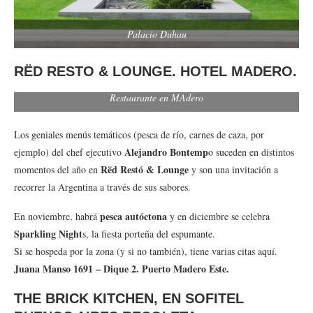
Palacio Duhau
RËD RESTO & LOUNGE. HOTEL MADERO.
Restaurante en MAdero
Los geniales menús temáticos (pesca de río, carnes de caza, por
Alejandro Bontemp
ejemplo) del chef ejecutivo
o suceden en distintos
Rëd Restó & Lounge
momentos del año en
y son una invitación a
recorrer la Argentina a través de sus sabores.
pesca autóctona
En noviembre, habrá
y en diciembre se celebra
Sparkling Night
s, la fiesta porteña del espumante.
Si se hospeda por la zona (y si no también), tiene varias citas aquí.
Juana Manso 1691 – Dique 2. Puerto Madero Este.
THE BRICK KITCHEN, EN SOFITEL