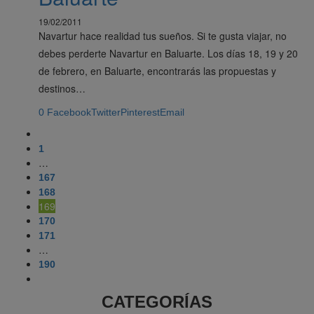
19/02/2011
Navartur hace realidad tus sueños. Si te gusta viajar, no
debes perderte Navartur en Baluarte. Los días 18, 19 y 20
de febrero, en Baluarte, encontrarás las propuestas y
destinos…
0
Facebook
Twitter
Pinterest
Email
1
…
167
168
169
170
171
…
190
CATEGORÍAS