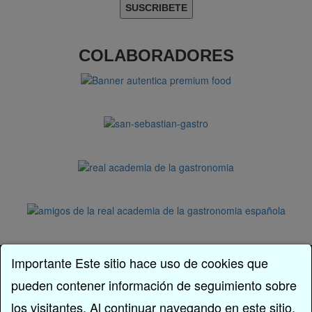
COLABORADORES
Facebook
Importante Este sitio hace uso de cookies que
Twitter
pueden contener información de seguimiento sobre
Instagram
los visitantes. Al continuar navegando en este sitio,
Pinterest