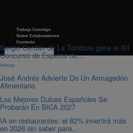
Salud
Libros
Titulares
Restaurantes y Hoteles con encanto
Trabaja Conmigo
Sobre Colaboradores
Contacto
Sergio Cerdán de La Tómbola gana el XII
Concurso de Espetos de...
Noticias
José Andrés Advierte De Un Armagedón
Alimentario
Los Mejores Dulces Españoles Se
Probarán En BICA 2027
IA en restaurantes: el 82% invertirá más
en 2026 sin saber para...