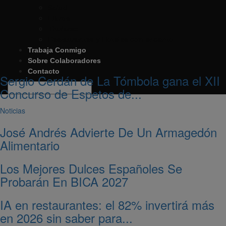
Salud
Libros
Titulares
Restaurantes y Hoteles con encanto
Trabaja Conmigo
Sobre Colaboradores
Contacto
Sergio Cerdán de La Tómbola gana el XII
Concurso de Espetos de...
Noticias
José Andrés Advierte De Un Armagedón
Alimentario
Los Mejores Dulces Españoles Se
Probarán En BICA 2027
IA en restaurantes: el 82% invertirá más
en 2026 sin saber para...